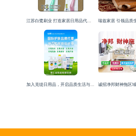
江苏白鹭刷业 打造家居日用品代理加盟的优质品牌标杆
加入克缇日用品，开启品质生活与创业梦想的双赢旅程\n视觉形象 场景化的家居温馨画面，放大的克缇优质日用产品特写突出洁净本真内核，以及象征财富财富与健康的自然社区生活模特全家福.\n\n---\n\n## 二、项目定位\n\n抓住中国居民消费升级及新兴日用品去污染需求的深度上升期。克缇日用品致力于产环保、实用舒适及高性价比的日常洗护、清洁类商品。\u201c让每一个普通的功能资产具备化环保附加值是初始情怀感 \u2014体验产品的安全和长效就生活每~为情感打赌之前无顾虑.\n\n---\n\n## 三、招募