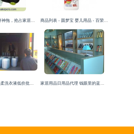
携手雅高QQ款好神拖，抢占家居清洁代理新蓝海
商品列表 - 圆梦宝 婴儿用品 - 百荣网,“实体+网络”一站式立体购物商城,母婴,玩具,箱包,鞋靴,家居,日用百货,服装,服饰,家饰,工艺等,网络购物,实体保障,15天无理由退换货,都是总代理,省钱省到底!
量大效优 青岛轻柔洗衣液低价批发，诚招代理加盟共创商机
家居用品日用品代理 钱眼里的蓝海商机