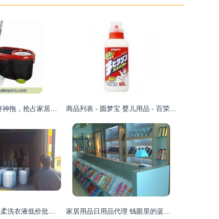
携手雅高QQ款好神拖，抢占家居清洁代理新蓝海
商品列表 - 圆梦宝 婴儿用品 - 百荣网,“实体+网络”一站式立体购物商城,母婴,玩具,箱包,鞋靴,家居,日用百货,服装,服饰,家饰,工艺等,网络购物,实体保障,15天无理由退换货,都是总代理,省钱省到底!
量大效优 青岛轻柔洗衣液低价批发，诚招代理加盟共创商机
家居用品日用品代理 钱眼里的蓝海商机