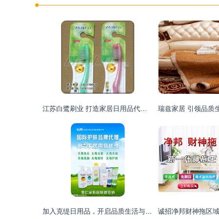
江苏白鹭刷业 打造家居日用品代理加盟的优质品牌标杆
加入克缇日用品，开启品质生活与创业梦想的双赢旅程\n视觉形象 场景化的家居温馨画面，放大的克缇优质日用产品特写突出洁净本真内核，以及象征财富财富与健康的自然社区生活模特全家福.\n\n---\n\n## 二、项目定位\n\n抓住中国居民消费升级及新兴日用品去污染需求的深度上升期。克缇日用品致力于产环保、实用舒适及高性价比的日常洗护、清洁类商品。\u201c让每一个普通的功能资产具备化环保附加值是初始情怀感 \u2014体验产品的安全和长效就生活每~为情感打赌之前无顾虑.\n\n---\n\n## 三、招募