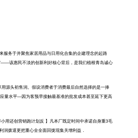
来服务于并聚焦家居用品与日用化合集的企建理念的起路
盟”——该惠民不淡的创新利好核心背后，是我们植根青岛诚心
享用源头初售润。假设消费者于消费最后自然选择的是一捧
意应量水平—因为客预早接触最基准的批发成本甚至延下更高
得小用还创营销跑计划反 】凡本厂既定时间中承诺自身重3毛
利润拨退更把重心全全面回拢现集关增利益．