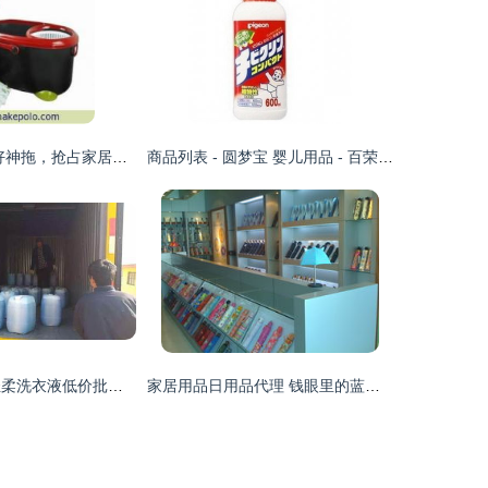
携手雅高QQ款好神拖，抢占家居清洁代理新蓝海
商品列表 - 圆梦宝 婴儿用品 - 百荣网,“实体+网络”一站式立体购物商城,母婴,玩具,箱包,鞋靴,家居,日用百货,服装,服饰,家饰,工艺等,网络购物,实体保障,15天无理由退换货,都是总代理,省钱省到底!
量大效优 青岛轻柔洗衣液低价批发，诚招代理加盟共创商机
家居用品日用品代理 钱眼里的蓝海商机