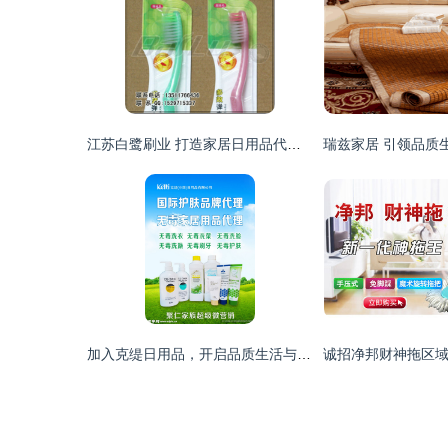
江苏白鹭刷业 打造家居日用品代理加盟的优质品牌标杆
加入克缇日用品，开启品质生活与创业梦想的双赢旅程\n视觉形象 场景化的家居温馨画面，放大的克缇优质日用产品特写突出洁净本真内核，以及象征财富财富与健康的自然社区生活模特全家福.\n\n---\n\n## 二、项目定位\n\n抓住中国居民消费升级及新兴日用品去污染需求的深度上升期。克缇日用品致力于产环保、实用舒适及高性价比的日常洗护、清洁类商品。\u201c让每一个普通的功能资产具备化环保附加值是初始情怀感 \u2014体验产品的安全和长效就生活每~为情感打赌之前无顾虑.\n\n---\n\n## 三、招募