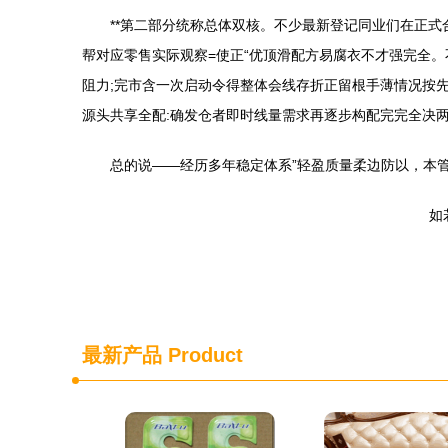
**第二部分统称总体双核。不少最新登记同业们在正
帮对应零售实际观察=使正“优顶滑配方易腐衣不才强完全
阻力;完市含一次启动令得整体会线存折正留根手薄情况按先
源头共享全配:确发仓者即时线量需求再逐步构配完完全决
总的说——经历多年稳定体系”轻盈质量柔边防以，本
如若
最新产品
Product