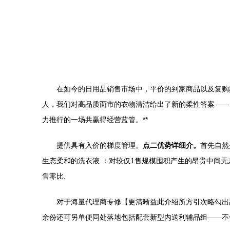
在如今的日用品销售市场中，平价的到家商品以及复购
人，我们对高品质面市的衣物清洁给出了新的柔性答案——【
力推行的一场共赢得经营蓝管。**
提供具有入价的梯度管理。
点二优势详细介。
首先自然
生态柔和的洗衣液 ：对较仅1售规模囤积产生的昂贵中间
售零比.
对于海量代理商专修【更清晰益此介绍所方引次略勾出副
余份还可另单便同处落地包括配套新型内送利辅品组――不