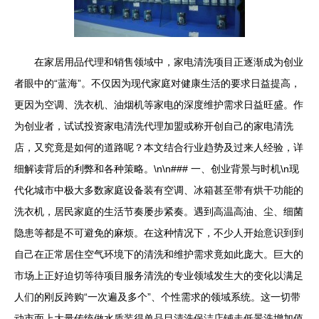
在家居用品代理和销售领域中，家电清洗项目正逐渐成为创业
者眼中的“蓝海”。不仅因为现代家庭对健康生活的要求日益提高，
更因为空调、洗衣机、油烟机等家电的深度维护需求日益旺盛。作
为创业者，试试投资家电清洗代理加盟或称开创自己的家电清洗
店，又究竟是如何的道路呢？本文结合行业趋势及过来人经验，详
细解读背后的利弊和各种策略。\n\n### 一、创业背景与时机\n现
代化城市中极大多数家庭设备装有空调、冰箱甚至带有烘干功能的
洗衣机，居民家庭的生活节奏屡步紧奏。遇到高温高油、尘、细菌
隐患等都是不可避免的麻烦。在这种情况下，不少人开始意识到到
自己在正常居住空气环境下的清洗和维护需求竟如此庞大。巨大的
市场上正好迫切等待项目服务清洗的专业领域发生大的变化以满足
人们的刚反跨购“一次遍及多个”、个性需求的领域系统。这一切带
动市面上大量传统做水质装得单品目清洗保洁店铺走低景洗增加值