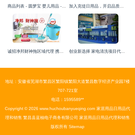
商品列表 - 圆梦宝 婴儿用品 - 百荣网,“实体+网络”一站式立体购物商城,母婴,玩具,箱包,鞋靴,家居,日用百货,服装,服饰,家饰,工艺等,网络购物,实体保障,15天无理由退换货,都是总代理,省钱省到底!
加入克缇日用品，开启品质生活与创业梦想的双赢旅程\n视觉形象 场景化的家居温馨画面，放大的克缇优质日用产品特写突出洁净本真内核，以及象征财富财富与健康的自然社区生活模特全家福.\n\n---\n\n## 二、项目定位\n\n抓住中国居民消费升级及新兴日用品去污染需求的深度上升期。克缇日用品致力于产环保、实用舒适及高性价比的日常洗护、清洁类商品。\u201c让每一个普通的功能资产具备化环保附加值是初始情怀感 \u2014体验产品的安全和长效就生活每~为情感打赌之前无顾虑.\n\n---\n\n## 三、招募
诚招净邦财神拖区域代理 携手永康宏刚日用品厂，共创财富未来
创业新选择 家电清洗项目代理加盟的前景与实操指南
地址：安徽省芜湖市繁昌区繁阳镇繁阳大道繁昌数字经济产业园7楼
707-721室
电话：1595589**
Copyright © 2026
www.huchoubanyueqing.com
家居用品日用品代
理和销售
繁昌县蓝柚电子商务有限公司
家居用品日用品代理和销售
版权所有
Sitemap