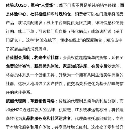
体验式O2O，重构“人货场”
：线下门店不再是单纯的销售终端，而
是
体验中心、社群枢纽和即时履约仓
。消费者可以在门店亲身感受
产品，获得搭配建议；线上平台则提供无限货架、详细信息和便捷
订购。线上下单，可选择门店自提（强化触点）或急速配送（基于
门店仓）。这种“体验在线下，便捷在线上”的深度融合，精准击中
了家居品类的消费痛点。
价值型会员制，构建生活社群
：会员权益超越简单的折扣，延伸至
免费设计咨询、新品优先体验、家居知识讲座、会员专属沙龙
等。
将会员体系从一个促销工具，升级为一个拥有共同生活美学兴趣的
社群。这极大地增强了客户黏性，使交易关系进化为基于品味与信
任的伙伴关系。
赋能代理商，革新销售网络
：传统的代理制是简单的利益分割，而
和爱HZC通过其强大的品牌、供应链、IT系统和运营标准，将代理
商转化为其
品牌服务商和社区运营者
。代理商依托总部赋能，专注
于本地化服务和用户体验，共享品牌增长红利。这改变了零和博弈