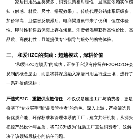
家居日用品品类繁多，消费决策相对理性，且高度依赖实体感
知（触感、材质、尺寸、搭配效果）。传统代理分销体系层级多，
加价率高，且信息反馈滞后。电商渠道虽带来了便利，但在体验
性、即时性和售后保障上存在短板。消费者渴望获得高性价比、高
品质、高便利性，且能提供专业指导与服务的购物体验。
三、 和爱HZC的实践：超越模式，深耕价值
“和爱HZC连锁店”的成功，正在于它没有停留在F2C+O2O+会
员制的概念层面，而是将其深度融入家居日用品行业土壤，进行了
一系列价值深耕：
严选式F2C，重塑供应链信任
：不仅仅是连接工厂与消费者，更是
扮演了“专业买手”和“品质管控者”的角色。深入上游，严格筛选具
备优质产能、环保标准和管理体系的工厂，建立共研机制，从源头
把控产品设计与品质，将F2C升级为“优质工厂直达消费者”。这解
决了该领域最核心的信任问题。