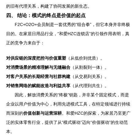
的旧有代理关系，构建了协同发展的新生态。
四、 结论：模式的终点是价值的起点
F2C+O2O+会员制是一套优秀的“组合拳”，但它本身并非终极
目的。在家居日用品行业，“和爱HZC连锁店”的引领作用表明，真
正的竞争力来自于：
对供应链的深度把控与价值重塑
（从低价到优质）。
对消费场景的精准理解与无缝融合
（从割裂到一体）。
对客户关系的长期经营与社群构建
（从交易到关系）。
对销售网络的赋能改造与利益共享
（从代理到共生）。
因此，解放消费关系的“终极”钥匙，并非某个固定模式，而是
企业以用户价值为中心，利用先进模式工具，在特定领域进行持续
而深刻的
价值创新与运营深耕
。和爱HZC的探索，为家居乃至更广
泛的实体零售行业，提供了从“模式驱动”迈向“价值驱动”的生动范
本。