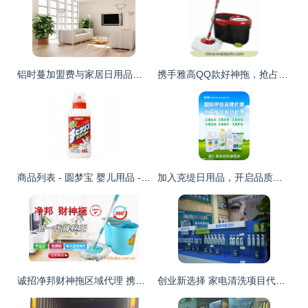
铝时蔓加盟费与家居日用品代理销售全面解析
携手雅高QQ款好神拖，抢占家居清洁代理新蓝海
商品列表 - 圆梦宝 婴儿用品 - 百荣网,“实体+网络”一站式立体购物商城,母婴,玩具,箱包,鞋靴,家居,日用百货,服装,服饰,家饰,工艺等,网络购物,实体保障,15天无理由退换货,都是总代理,省钱省到底!
加入克缇日用品，开启品质生活与创业梦想的双赢旅程\n视觉形象 场景化的家居温馨画面，放大的克缇优质日用产品特写突出洁净本真内核，以及象征财富财富与健康的自然社区生活模特全家福.\n\n---\n\n## 二、项目定位\n\n抓住中国居民消费升级及新兴日用品去污染需求的深度上升期。克缇日用品致力于产环保、实用舒适及高性价比的日常洗护、清洁类商品。\u201c让每一个普通的功能资产具备化环保附加值是初始情怀感 \u2014体验产品的安全和长效就生活每~为情感打赌之前无顾虑.\n\n---\n\n## 三、招募
诚招净邦财神拖区域代理 携手永康宏刚日用品厂，共创财富未来
创业新选择 家电清洗项目代理加盟的前景与实操指南