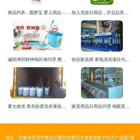
商品列表 - 圆梦宝 婴儿用品 - 百荣网,“实体+网络”一站式立体购物商城,母婴,玩具,箱包,鞋靴,家居,日用百货,服装,服饰,家饰,工艺等,网络购物,实体保障,15天无理由退换货,都是总代理,省钱省到底!
加入克缇日用品，开启品质生活与创业梦想的双赢旅程\n视觉形象 场景化的家居温馨画面，放大的克缇优质日用产品特写突出洁净本真内核，以及象征财富财富与健康的自然社区生活模特全家福.\n\n---\n\n## 二、项目定位\n\n抓住中国居民消费升级及新兴日用品去污染需求的深度上升期。克缇日用品致力于产环保、实用舒适及高性价比的日常洗护、清洁类商品。\u201c让每一个普通的功能资产具备化环保附加值是初始情怀感 \u2014体验产品的安全和长效就生活每~为情感打赌之前无顾虑.\n\n---\n\n## 三、招募
诚招净邦财神拖区域代理 携手永康宏刚日用品厂，共创财富未来
创业新选择 家电清洗项目代理加盟的前景与实操指南
量大效优 青岛轻柔洗衣液低价批发，诚招代理加盟共创商机
家居用品日用品代理 钱眼里的蓝海商机
地址：安徽省芜湖市繁昌区繁阳镇繁阳大道繁昌数字经济产业园7楼